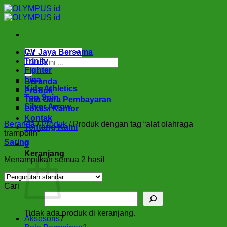
Skip
to
content
CV Jaya Bersama
Pencarian
Trinity
untuk:
Fighter
Liga
Beranda
Kids Athletics
Produk
Top Spin
Tata Cara Pembayaran
Silver Arrow
Lokasi Kantor
Kontak
Beranda
/
Produk
/
Produk dengan tag “alat olahraga
Tentang Kami
trampolin”
Saring
0
Keranjang
Menampilkan semua 2 hasil
Cari
Tidak ada produk di keranjang.
7
Aksesoris
7