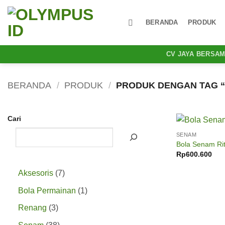
Skip
to
BERANDA
PRODUK
content
CV JAYA BERSA
BERANDA
/
PRODUK
/
PRODUK DENGAN TAG “
Cari
SENAM
Bola Senam Ri
Rp
600.600
7
Aksesoris
7
Produk
1
Bola Permainan
1
Produk
3
Renang
3
Produk
38