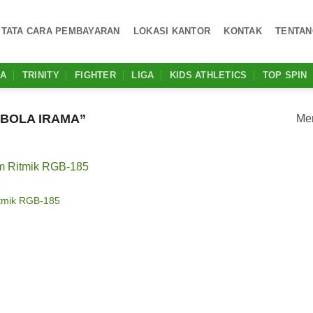
TATA CARA PEMBAYARAN
LOKASI KANTOR
KONTAK
TENTAN
MA
TRINITY
FIGHTER
LIGA
KIDS ATHLETICS
TOP SPIN
BOLA IRAMA”
Men
Add to
tmik RGB-185
wishlist