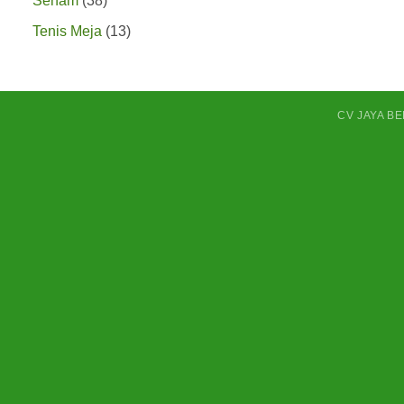
Senam
38
Produk
13
Tenis Meja
13
Produk
CV JAYA B