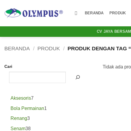
Skip
to
BERANDA
PRODUK
content
CV JAYA BERSA
BERANDA
/
PRODUK
/
PRODUK DENGAN TAG “
Cari
Tidak ada pr
7
Aksesoris
7
Produk
1
Bola Permainan
1
Produk
3
Renang
3
Produk
38
Senam
38