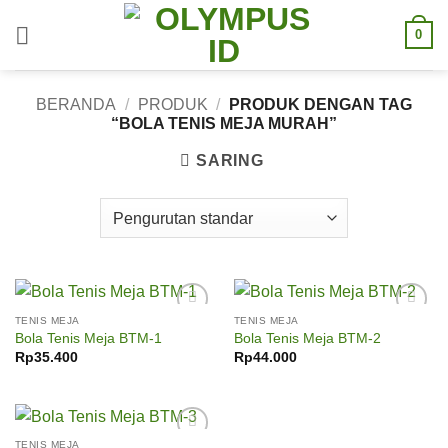
Skip
0
to
content
BERANDA
/
PRODUK
/
PRODUK DENGAN TAG
“BOLA TENIS MEJA MURAH”
SARING
TENIS MEJA
TENIS MEJA
Add to
Add to
Bola Tenis Meja BTM-1
Bola Tenis Meja BTM-2
wishlist
wishlist
Rp
35.400
Rp
44.000
TENIS MEJA