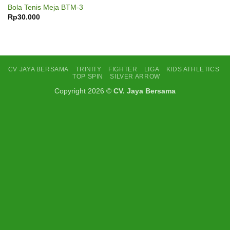
Add to
Bola Tenis Meja BTM-3
wishlist
Rp
30.000
CV JAYA BERSAMA
TRINITY
FIGHTER
LIGA
KIDS ATHLETICS
TOP SPIN
SILVER ARROW
Copyright 2026 ©
CV. Jaya Bersama