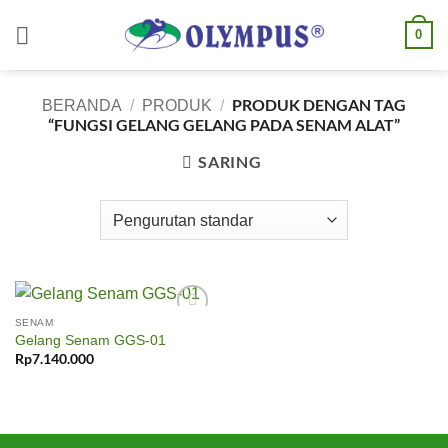
Skip
0
to
content
PRODUK DENGAN TAG
BERANDA
/
PRODUK
/
“FUNGSI GELANG GELANG PADA SENAM ALAT”
SARING
SENAM
Add to
Gelang Senam GGS-01
wishlist
Rp
7.140.000