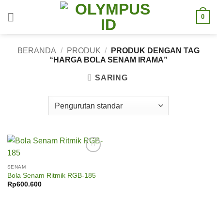
Skip
0
to
content
BERANDA
/
PRODUK
/
PRODUK DENGAN TAG
“HARGA BOLA SENAM IRAMA”
SARING
Add to
wishlist
SENAM
Bola Senam Ritmik RGB-185
Rp
600.600