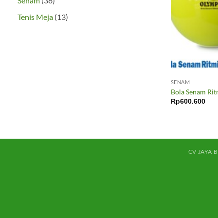
Senam
38
Produk
13
Tenis Meja
13
Produk
SENAM
Bola Senam Ri
Rp
600.600
CV JAYA 