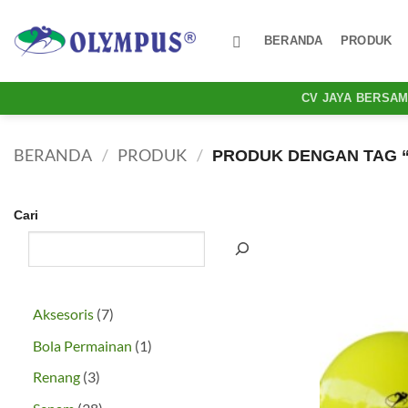
Skip
to
BERANDA
PRODUK
content
CV JAYA BERSA
BERANDA
/
PRODUK
/
PRODUK DENGAN TAG “
Cari
7
Aksesoris
7
Produk
1
Bola Permainan
1
Produk
3
Renang
3
Produk
38