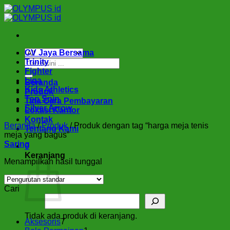
Skip
to
content
CV Jaya Bersama
Pencarian
Trinity
untuk:
Fighter
Liga
Beranda
Kids Athletics
Produk
Top Spin
Tata Cara Pembayaran
Silver Arrow
Lokasi Kantor
Kontak
Beranda
/
Produk
/
Produk dengan tag “harga meja tenis
Tentang Kami
meja yang bagus”
Saring
0
Keranjang
Menampilkan hasil tunggal
Cari
Tidak ada produk di keranjang.
7
Aksesoris
7