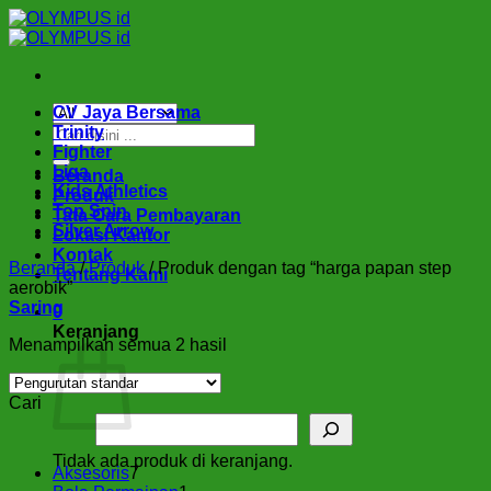
Skip
to
content
CV Jaya Bersama
Pencarian
Trinity
untuk:
Fighter
Liga
Beranda
Kids Athletics
Produk
Top Spin
Tata Cara Pembayaran
Silver Arrow
Lokasi Kantor
Kontak
Beranda
/
Produk
/
Produk dengan tag “harga papan step
Tentang Kami
aerobik”
Saring
0
Keranjang
Menampilkan semua 2 hasil
Cari
Tidak ada produk di keranjang.
7
Aksesoris
7