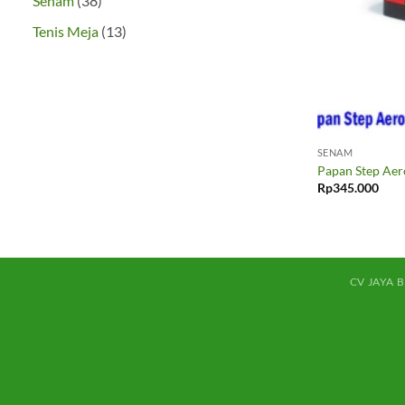
Senam
38
Produk
13
Tenis Meja
13
Produk
SENAM
Papan Step Aer
Rp
345.000
CV JAYA 