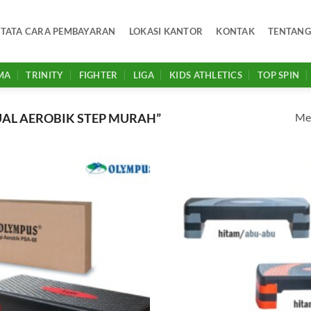
TATA CARA PEMBAYARAN
LOKASI KANTOR
KONTAK
TENTANG
MA
TRINITY
FIGHTER
LIGA
KIDS ATHLETICS
TOP SPIN
Men
AL AEROBIK STEP MURAH”
Add to
wishlist