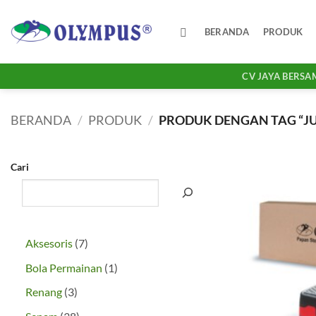
Skip
to
BERANDA
PRODUK
content
CV JAYA BERSA
BERANDA
/
PRODUK
/
PRODUK DENGAN TAG “JU
Cari
7
Aksesoris
7
Produk
1
Bola Permainan
1
Produk
3
Renang
3
Produk
38