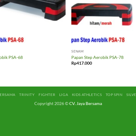
SENAM
obik PSA-68
Papan Step Aerobik PSA-78
Rp
417.000
BERSAMA
TRINITY
FIGHTER
LIGA
KIDS ATHLETICS
TOP SPIN
SILV
Copyright 2026 ©
CV. Jaya Bersama