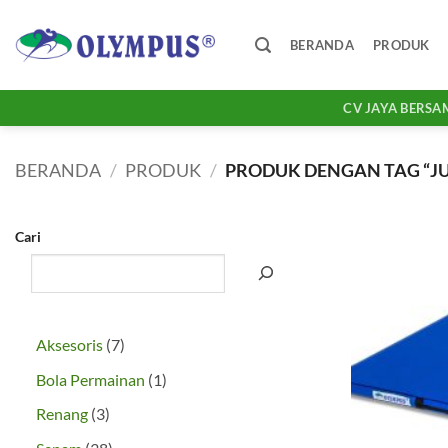
Skip
to
BERANDA
PRODUK
content
CV JAYA BERSA
BERANDA
/
PRODUK
/
PRODUK DENGAN TAG “J
Cari
7
Aksesoris
7
Produk
1
Bola Permainan
1
Produk
3
Renang
3
Produk
38