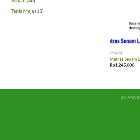
Senam
38
Produk
13
Tenis Meja
13
Produk
SENAM
Matras Senam L
Rp
1.245.000
CV JAYA 