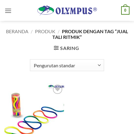
Skip
0
to
content
BERANDA
/
PRODUK
/
PRODUK DENGAN TAG “JUAL
TALI RITMIK”
SARING
Add to
wishlist