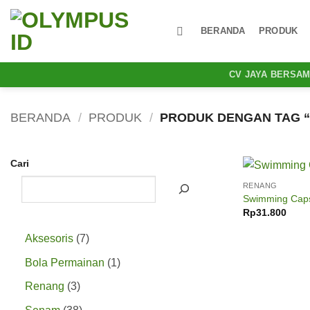
Skip
to
BERANDA
PRODUK
content
CV JAYA BERSA
BERANDA
/
PRODUK
/
PRODUK DENGAN TAG 
Cari
RENANG
Swimming Cap
Rp
31.800
7
Aksesoris
7
Produk
1
Bola Permainan
1
Produk
3
Renang
3
Produk
38