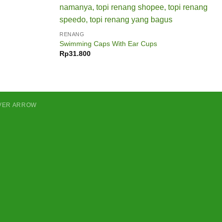
RENANG
Swimming Caps With Ear Cups
Rp
31.800
LVER ARROW