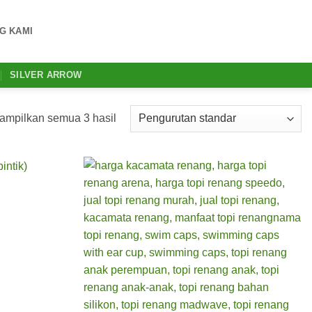
G KAMI
SILVER ARROW
mpilkan semua 3 hasil
Add to
Add to
wishlist
wishlist