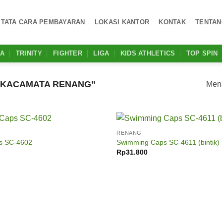
TATA CARA PEMBAYARAN
LOKASI KANTOR
KONTAK
TENTAN
MA
TRINITY
FIGHTER
LIGA
KIDS ATHLETICS
TOP SPIN
“KACAMATA RENANG”
Mena
RENANG
Add to
s SC-4602
Swimming Caps SC-4611 (bintik)
wishlist
Rp
31.800