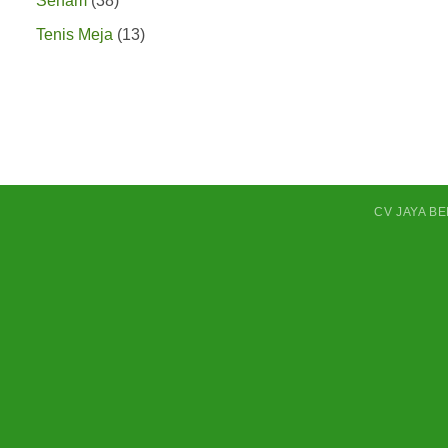
Senam
38
Produk
13
Tenis Meja
13
Produk
CV JAYA B