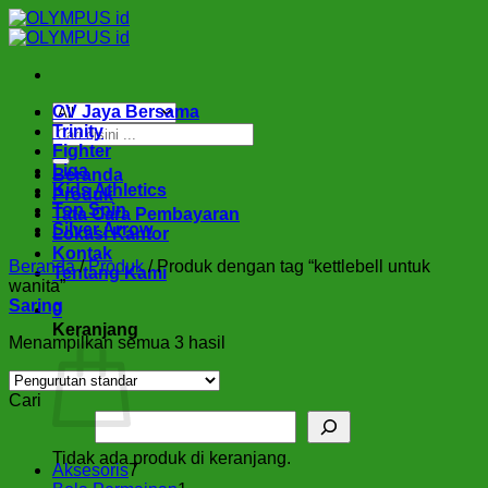
Skip
to
content
CV Jaya Bersama
Pencarian
Trinity
untuk:
Fighter
Liga
Beranda
Kids Athletics
Produk
Top Spin
Tata Cara Pembayaran
Silver Arrow
Lokasi Kantor
Kontak
Beranda
/
Produk
/
Produk dengan tag “kettlebell untuk
Tentang Kami
wanita”
Saring
0
Keranjang
Menampilkan semua 3 hasil
Cari
Tidak ada produk di keranjang.
7
Aksesoris
7