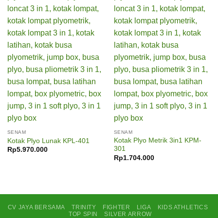
SENAM
SENAM
Kotak Plyo Metrik 3in1 KPM-
Kotak Plyo Lunak KPL-401
301
Rp
5.970.000
Rp
1.704.000
CV JAYA BERSAMA
TRINITY
FIGHTER
LIGA
KIDS ATHLETICS
TOP SPIN
SILVER ARROW