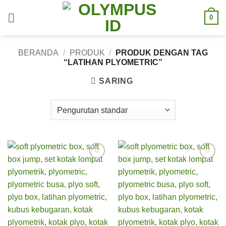
Skip
0
to
content
BERANDA
/
PRODUK
/
PRODUK DENGAN TAG
“LATIHAN PLYOMETRIC”
SARING
Add to
Add to
wishlist
wishlist