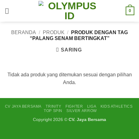
Skip
0
to
content
BERANDA
/
PRODUK
/
PRODUK DENGAN TAG
“PALANG SENAM BERTINGKAT”
SARING
Tidak ada produk yang ditemukan sesuai dengan pilihan
Anda.
CV JAYA BERSAMA
TRINITY
FIGHTER
LIGA
KIDS ATHLETICS
TOP SPIN
SILVER ARROW
Copyright 2026 ©
CV. Jaya Bersama