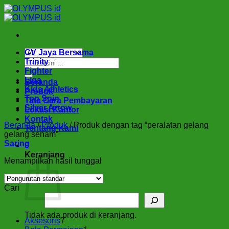
Skip
to
content
CV Jaya Bersama
Pencarian
Trinity
untuk:
Fighter
Liga
Beranda
Kids Athletics
Produk
Top Spin
Tata Cara Pembayaran
Silver Arrow
Lokasi Kantor
Kontak
Beranda
/
Produk
/
Produk dengan tag “peralatan gelang
Tentang Kami
gelang senam”
Saring
0
Keranjang
Menampilkan hasil tunggal
Cari
Tidak ada produk di keranjang.
7
Aksesoris
7