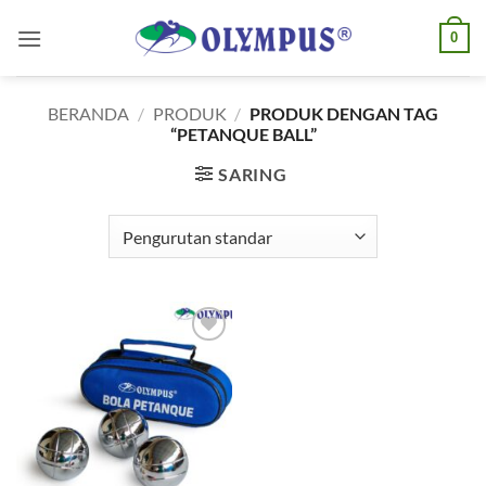
Skip
0
to
content
BERANDA
/
PRODUK
/
PRODUK DENGAN TAG
“PETANQUE BALL”
SARING
Add to
wishlist