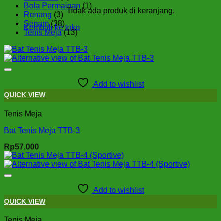
Produk
1
Bola Permainan
1
Tidak ada produk di keranjang.
3
Produk
Renang
3
Produk
38
Senam
38
Kembali ke toko
Produk
13
Tenis Meja
13
Produk
Add to wishlist
QUICK VIEW
Tenis Meja
Bat Tenis Meja TTB-3
Rp
57.000
Add to wishlist
QUICK VIEW
Tenis Meja