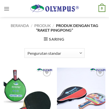
Skip
0
to
content
BERANDA
/
PRODUK
/
PRODUK DENGAN TAG
“RAKET PINGPONG”
SARING
Add to
Add to
wishlist
wishlist