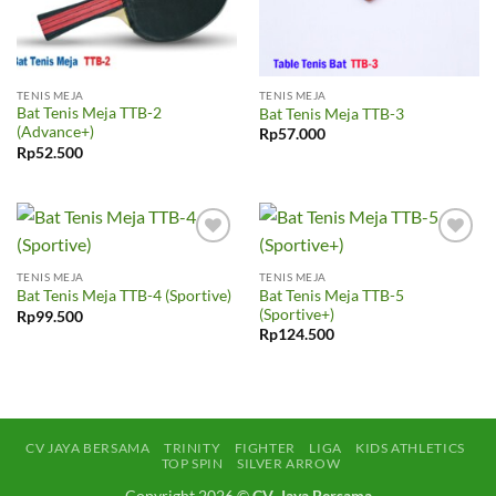
TENIS MEJA
TENIS MEJA
Bat Tenis Meja TTB-2
Bat Tenis Meja TTB-3
(Advance+)
Rp
57.000
Rp
52.500
Add to
Add to
wishlist
wishlist
TENIS MEJA
TENIS MEJA
Bat Tenis Meja TTB-5
Bat Tenis Meja TTB-4 (Sportive)
(Sportive+)
Rp
99.500
Rp
124.500
CV JAYA BERSAMA
TRINITY
FIGHTER
LIGA
KIDS ATHLETICS
TOP SPIN
SILVER ARROW
Copyright 2026 ©
CV. Jaya Bersama