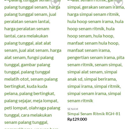
Add to
Add to
wishlist
wishlist
SENAM
Simpai Senam Ritmik RGH-81
Rp
129.000