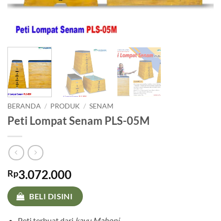
BERANDA
/
PRODUK
/
SENAM
Peti Lompat Senam PLS-05M
3.072.000
Rp
BELI DISINI
Peti terbuat dari
kayu Mahoni.