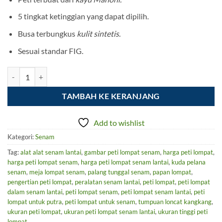
5 tingkat ketinggian yang dapat dipilih.
Busa terbungkus
kulit sintetis.
Sesuai standar FIG.
Kuantitas Peti Lompat Senam PLS-05M
TAMBAH KE KERANJANG
Add to wishlist
Kategori:
Senam
Tag:
alat alat senam lantai
,
gambar peti lompat senam
,
harga peti lompat
,
harga peti lompat senam
,
harga peti lompat senam lantai
,
kuda pelana
senam
,
meja lompat senam
,
palang tunggal senam
,
papan lompat
,
pengertian peti lompat
,
peralatan senam lantai
,
peti lompat
,
peti lompat
dalam senam lantai
,
peti lompat senam
,
peti lompat senam lantai
,
peti
lompat untuk putra
,
peti lompat untuk senam
,
tumpuan loncat kangkang
,
ukuran peti lompat
,
ukuran peti lompat senam lantai
,
ukuran tinggi peti
lompat