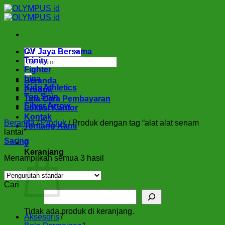
Skip
to
content
CV Jaya Bersama
Pencarian
Trinity
untuk:
Fighter
Liga
Beranda
Kids Athletics
Produk
Top Spin
Tata Cara Pembayaran
Silver Arrow
Lokasi Kantor
Kontak
Beranda
/
Produk
/
Produk dengan tag “alat alat senam
Tentang Kami
lantai”
Saring
0
Keranjang
Menampilkan semua 3 hasil
Cari
Tidak ada produk di keranjang.
7
Aksesoris
7