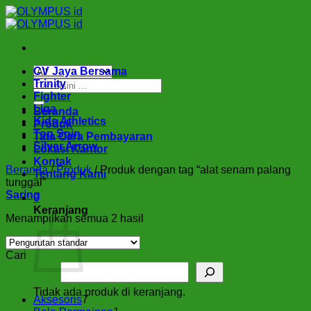
Skip
to
content
CV Jaya Bersama
Pencarian
Trinity
untuk:
Fighter
Liga
Beranda
Kids Athletics
Produk
Top Spin
Tata Cara Pembayaran
Silver Arrow
Lokasi Kantor
Kontak
Beranda
/
Produk
/
Produk dengan tag “alat senam palang
Tentang Kami
tunggal”
Saring
0
Keranjang
Menampilkan semua 2 hasil
Cari
Tidak ada produk di keranjang.
7
Aksesoris
7