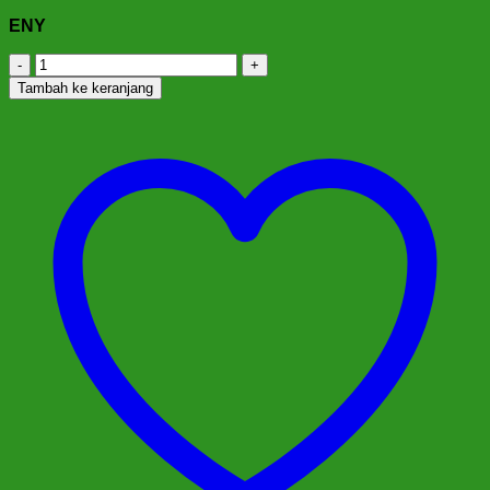
ENY
Kuantitas
Palang
Tambah ke keranjang
Bertingkat
Senam
PBS-
02P