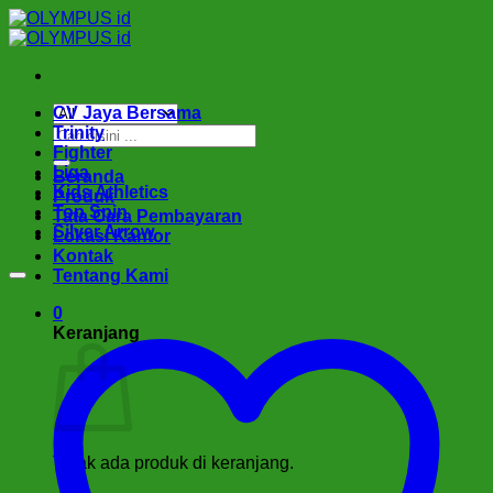
Skip
to
content
CV Jaya Bersama
Pencarian
Trinity
untuk:
Fighter
Liga
Beranda
Kids Athletics
Produk
Top Spin
Tata Cara Pembayaran
Silver Arrow
Lokasi Kantor
Kontak
Tentang Kami
0
Keranjang
Tidak ada produk di keranjang.