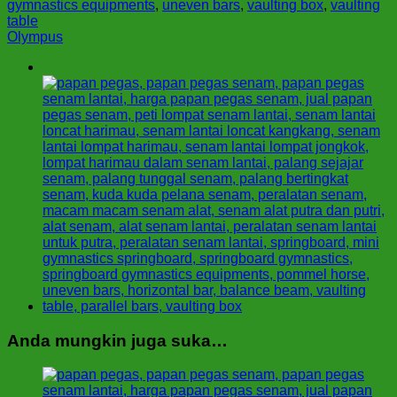
gymnastics equipments
,
uneven bars
,
vaulting box
,
vaulting
table
Olympus
Anda mungkin juga suka…