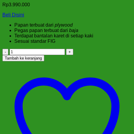
Rp
3.990.000
Beli Disini
Papan terbuat dari
plywood
Pegas papan terbuat dari
baja
Terdapat bantalan karet di setiap kaki
Sesuai standar FIG
Kuantitas
Papan
Tambah ke keranjang
Pegas
Senam
Profesional
SBG-
9P