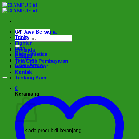
Skip
to
content
CV Jaya Bersama
Pencarian
Trinity
untuk:
Fighter
Liga
Beranda
Kids Athletics
Produk
Top Spin
Tata Cara Pembayaran
Silver Arrow
Lokasi Kantor
Kontak
Tentang Kami
0
Keranjang
Tidak ada produk di keranjang.