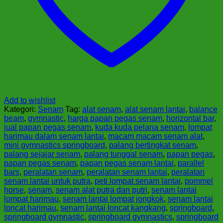
Add to wishlist
Kategori:
Senam
Tag:
alat senam
,
alat senam lantai
,
balance
beam
,
gymnastic
,
harga papan pegas senam
,
horizontal bar
,
jual papan pegas senam
,
kuda kuda pelana senam
,
lompat
harimau dalam senam lantai
,
macam macam senam alat
,
mini gymnastics springboard
,
palang bertingkat senam
,
palang sejajar senam
,
palang tunggal senam
,
papan pegas
,
papan pegas senam
,
papan pegas senam lantai
,
parallel
bars
,
peralatan senam
,
peralatan senam lantai
,
peralatan
senam lantai untuk putra
,
peti lompat senam lantai
,
pommel
horse
,
senam
,
senam alat putra dan putri
,
senam lantai
lompat harimau
,
senam lantai lompat jongkok
,
senam lantai
loncat harimau
,
senam lantai loncat kangkang
,
springboard
,
springboard gymnastic
,
springboard gymnastics
,
springboard